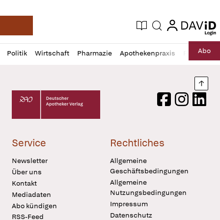
login
login
Aktuelle Ausgabe
Suche
Deutsche Apotheker Zeitung
Profil
Daz
Abo
Politik
Wirtschaft
Pharmazie
Apothekenpraxis
Recht
Sp
öffnen
Pur
Abo
öffnen
Nach
Deutscher Apotheker Verlag Logo
Facebook
Instagram
LinkedI
Service
Rechtliches
Newsletter
Allgemeine
Geschäftsbedingungen
Über uns
Allgemeine
Kontakt
Nutzungsbedingungen
Mediadaten
Impressum
Abo kündigen
Datenschutz
RSS-Feed