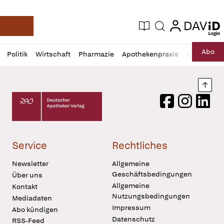
login
login
Aktuelle Ausgabe
Suche
Deutsche Apotheker Zeitung
Profil
Daz
Abo
Politik
Wirtschaft
Pharmazie
Apothekenpraxis
Recht
Sp
öffnen
Pur
Abo
öffnen
Nach
Deutscher Apotheker Verlag Logo
Facebook
Instagram
LinkedI
Service
Rechtliches
Newsletter
Allgemeine
Geschäftsbedingungen
Über uns
Allgemeine
Kontakt
Nutzungsbedingungen
Mediadaten
Impressum
Abo kündigen
Datenschutz
RSS-Feed