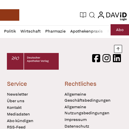
login
login
Aktuelle Ausgabe
Suche
Deutsche Apotheker Zeitung
Profil
Daz
Abo
Politik
Wirtschaft
Pharmazie
Apothekenpraxis
Recht
Sp
öffnen
Pur
Abo
öffnen
Nach
Deutscher Apotheker Verlag Logo
Facebook
Instagram
LinkedI
Service
Rechtliches
Newsletter
Allgemeine
Geschäftsbedingungen
Über uns
Allgemeine
Kontakt
Nutzungsbedingungen
Mediadaten
Impressum
Abo kündigen
Datenschutz
RSS-Feed