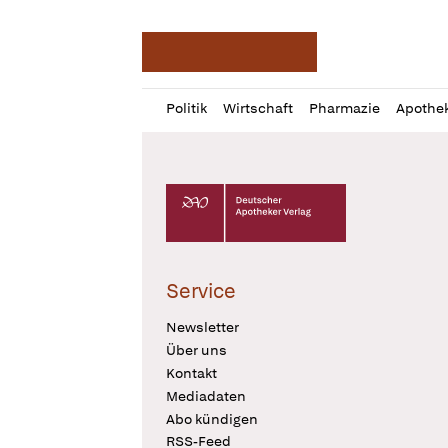
Deutsche Apotheker Ze
Profil
Daz
Politik
Wirtschaft
Pharmazie
Apothe
öffnen
Pur
Abo
öffnen
Deutscher Apotheker Verlag Logo
Service
Newsletter
Über uns
Kontakt
Mediadaten
Abo kündigen
RSS-Feed