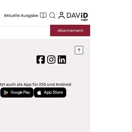
ogin
login
Aktuelle Ausgabe
Suche
Abo
nnement
Nach oben springen
Facebook
Instagram
LinkedIn
tzt auch als App für iOS und Android
Jetzt bei Google Play
Laden im App Store