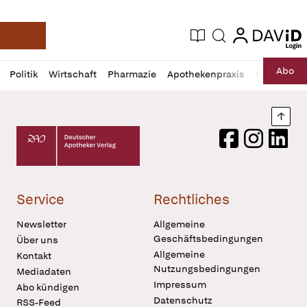
login
login
Aktuelle Ausgabe
Suche
Deutsche Apotheker Zeitung
Profil
Daz
Abo
Politik
Wirtschaft
Pharmazie
Apothekenpraxis
Recht
Sp
öffnen
Pur
Abo
öffnen
Nach
Deutscher Apotheker Verlag Logo
Facebook
Instagram
LinkedI
Service
Rechtliches
Newsletter
Allgemeine
Geschäftsbedingungen
Über uns
Allgemeine
Kontakt
Nutzungsbedingungen
Mediadaten
Impressum
Abo kündigen
Datenschutz
RSS-Feed