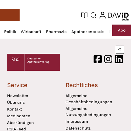
login
login
Aktuelle Ausgabe
Suche
Deutsche Apotheker Zeitung
Profil
Daz
Abo
Politik
Wirtschaft
Pharmazie
Apothekenpraxis
Recht
Sp
öffnen
Pur
Abo
öffnen
Nach
Deutscher Apotheker Verlag Logo
Facebook
Instagram
LinkedI
Service
Rechtliches
Newsletter
Allgemeine
Geschäftsbedingungen
Über uns
Allgemeine
Kontakt
Nutzungsbedingungen
Mediadaten
Impressum
Abo kündigen
Datenschutz
RSS-Feed