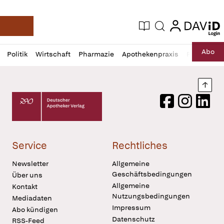
login
login
Aktuelle Ausgabe
Suche
Deutsche Apotheker Zeitung
Profil
Daz
Abo
Politik
Wirtschaft
Pharmazie
Apothekenpraxis
Recht
Sp
öffnen
Pur
Abo
öffnen
Nach
Deutscher Apotheker Verlag Logo
Facebook
Instagram
LinkedI
Service
Rechtliches
Newsletter
Allgemeine
Geschäftsbedingungen
Über uns
Allgemeine
Kontakt
Nutzungsbedingungen
Mediadaten
Impressum
Abo kündigen
Datenschutz
RSS-Feed