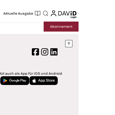
ogin
login
Aktuelle Ausgabe
Suche
Abo
nnement
Nach oben springen
Facebook
Instagram
LinkedIn
tzt auch als App für iOS und Android
Jetzt bei Google Play
Laden im App Store