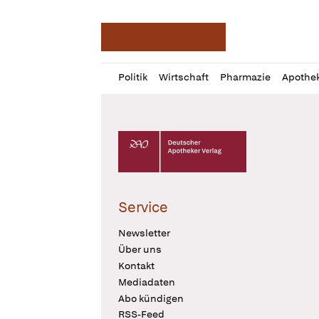
Deutsche Apotheker Ze
Profil
Daz
Politik
Wirtschaft
Pharmazie
Apothe
öffnen
Pur
Abo
öffnen
Deutscher Apotheker Verlag Logo
Service
Newsletter
Über uns
Kontakt
Mediadaten
Abo kündigen
RSS-Feed