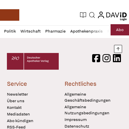
login
login
Aktuelle Ausgabe
Suche
Deutsche Apotheker Zeitung
Profil
Daz
Abo
Politik
Wirtschaft
Pharmazie
Apothekenpraxis
Recht
Sp
öffnen
Pur
Abo
öffnen
Nach
Deutscher Apotheker Verlag Logo
Facebook
Instagram
LinkedI
Service
Rechtliches
Newsletter
Allgemeine
Geschäftsbedingungen
Über uns
Allgemeine
Kontakt
Nutzungsbedingungen
Mediadaten
Impressum
Abo kündigen
Datenschutz
RSS-Feed