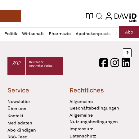
login
login
Aktuelle Ausgabe
Suche
Deutsche Apotheker Zeitung
Profil
Daz
Abo
Politik
Wirtschaft
Pharmazie
Apothekenpraxis
Recht
Sp
öffnen
Pur
Abo
öffnen
Nach
Deutscher Apotheker Verlag Logo
Facebook
Instagram
LinkedI
Service
Rechtliches
Newsletter
Allgemeine
Geschäftsbedingungen
Über uns
Allgemeine
Kontakt
Nutzungsbedingungen
Mediadaten
Impressum
Abo kündigen
Datenschutz
RSS-Feed