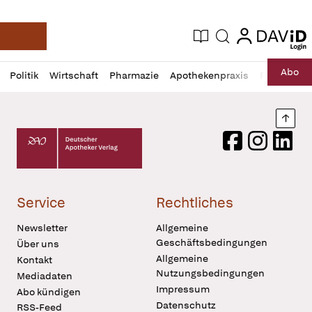
login
login
Aktuelle Ausgabe
Suche
Deutsche Apotheker Zeitung
Profil
Daz
Abo
Politik
Wirtschaft
Pharmazie
Apothekenpraxis
Recht
Sp
öffnen
Pur
Abo
öffnen
Nach
Deutscher Apotheker Verlag Logo
Facebook
Instagram
LinkedI
Service
Rechtliches
Newsletter
Allgemeine
Geschäftsbedingungen
Über uns
Allgemeine
Kontakt
Nutzungsbedingungen
Mediadaten
Impressum
Abo kündigen
Datenschutz
RSS-Feed