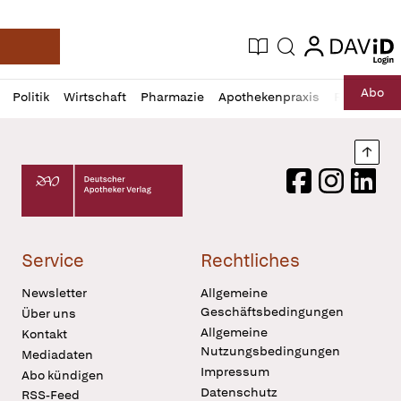
login
login
Aktuelle Ausgabe
Suche
Deutsche Apotheker Zeitung
Profil
Daz
Abo
Politik
Wirtschaft
Pharmazie
Apothekenpraxis
Recht
Sp
öffnen
Pur
Abo
öffnen
Nach
Deutscher Apotheker Verlag Logo
Facebook
Instagram
LinkedI
Service
Rechtliches
Newsletter
Allgemeine
Geschäftsbedingungen
Über uns
Allgemeine
Kontakt
Nutzungsbedingungen
Mediadaten
Impressum
Abo kündigen
Datenschutz
RSS-Feed