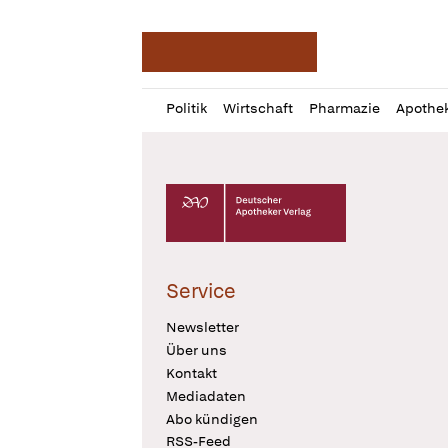
Deutsche Apotheker Ze
Profil
Daz
Politik
Wirtschaft
Pharmazie
Apothe
öffnen
Pur
Abo
öffnen
Deutscher Apotheker Verlag Logo
Service
Newsletter
Über uns
Kontakt
Mediadaten
Abo kündigen
RSS-Feed