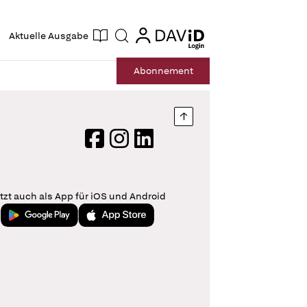
ogin
login
Aktuelle Ausgabe
Suche
Abo
nnement
Nach oben springen
Facebook
Instagram
LinkedIn
tzt auch als App für iOS und Android
Jetzt bei Google Play
Laden im App Store