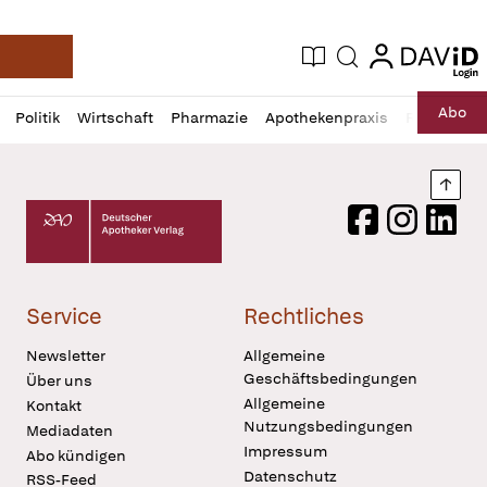
login
login
Aktuelle Ausgabe
Suche
Deutsche Apotheker Zeitung
Profil
Daz
Abo
Politik
Wirtschaft
Pharmazie
Apothekenpraxis
Recht
Sp
öffnen
Pur
Abo
öffnen
Nach
Deutscher Apotheker Verlag Logo
Facebook
Instagram
LinkedI
Service
Rechtliches
Newsletter
Allgemeine
Geschäftsbedingungen
Über uns
Allgemeine
Kontakt
Nutzungsbedingungen
Mediadaten
Impressum
Abo kündigen
Datenschutz
RSS-Feed