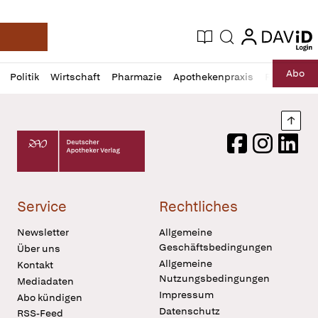
login
login
Aktuelle Ausgabe
Suche
Deutsche Apotheker Zeitung
Profil
Daz
Abo
Politik
Wirtschaft
Pharmazie
Apothekenpraxis
Recht
Sp
öffnen
Pur
Abo
öffnen
Nach
Deutscher Apotheker Verlag Logo
Facebook
Instagram
LinkedI
Service
Rechtliches
Newsletter
Allgemeine
Geschäftsbedingungen
Über uns
Allgemeine
Kontakt
Nutzungsbedingungen
Mediadaten
Impressum
Abo kündigen
Datenschutz
RSS-Feed