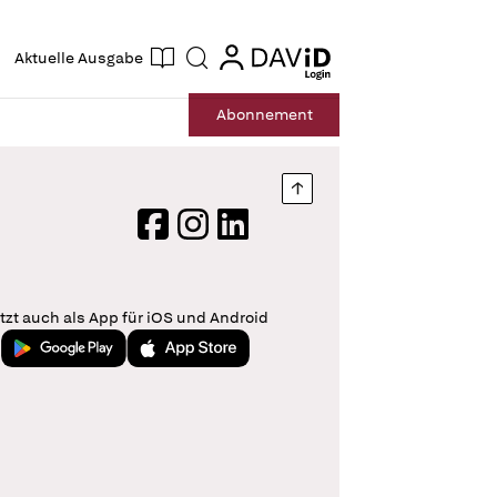
ogin
login
Aktuelle Ausgabe
Suche
Abo
nnement
Nach oben springen
Facebook
Instagram
LinkedIn
tzt auch als App für iOS und Android
Jetzt bei Google Play
Laden im App Store