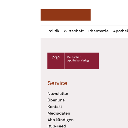
Deutsche Apotheker Ze
Profil
Daz
Politik
Wirtschaft
Pharmazie
Apothe
öffnen
Pur
Abo
öffnen
Deutscher Apotheker Verlag Logo
Service
Newsletter
Über uns
Kontakt
Mediadaten
Abo kündigen
RSS-Feed