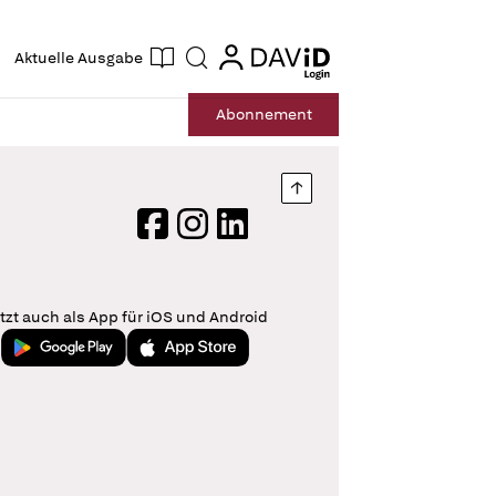
ogin
login
Aktuelle Ausgabe
Suche
Abo
nnement
Nach oben springen
Facebook
Instagram
LinkedIn
tzt auch als App für iOS und Android
Jetzt bei Google Play
Laden im App Store