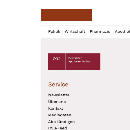
Deutsche Apotheker Ze
Profil
Daz
Politik
Wirtschaft
Pharmazie
Apothe
öffnen
Pur
Abo
öffnen
Deutscher Apotheker Verlag Logo
Service
Newsletter
Über uns
Kontakt
Mediadaten
Abo kündigen
RSS-Feed