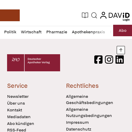
login
login
Aktuelle Ausgabe
Suche
Deutsche Apotheker Zeitung
Profil
Daz
Abo
Politik
Wirtschaft
Pharmazie
Apothekenpraxis
Recht
Sp
öffnen
Pur
Abo
öffnen
Nach
Deutscher Apotheker Verlag Logo
Facebook
Instagram
LinkedI
Service
Rechtliches
Newsletter
Allgemeine
Geschäftsbedingungen
Über uns
Allgemeine
Kontakt
Nutzungsbedingungen
Mediadaten
Impressum
Abo kündigen
Datenschutz
RSS-Feed