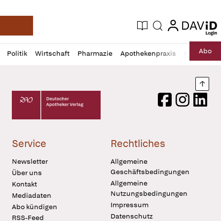
login
login
Aktuelle Ausgabe
Suche
Deutsche Apotheker Zeitung
Profil
Daz
Abo
Politik
Wirtschaft
Pharmazie
Apothekenpraxis
Recht
Sp
öffnen
Pur
Abo
öffnen
Nach
Deutscher Apotheker Verlag Logo
Facebook
Instagram
LinkedI
Service
Rechtliches
Newsletter
Allgemeine
Geschäftsbedingungen
Über uns
Allgemeine
Kontakt
Nutzungsbedingungen
Mediadaten
Impressum
Abo kündigen
Datenschutz
RSS-Feed