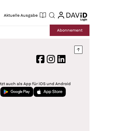
ogin
login
Aktuelle Ausgabe
Suche
Abo
nnement
Nach oben springen
Facebook
Instagram
LinkedIn
tzt auch als App für iOS und Android
Jetzt bei Google Play
Laden im App Store