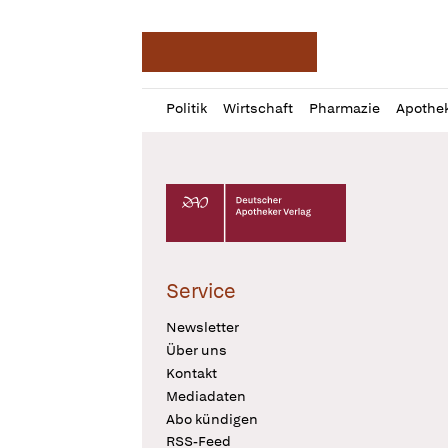
Deutsche Apotheker Ze
Profil
Daz
Politik
Wirtschaft
Pharmazie
Apothe
öffnen
Pur
Abo
öffnen
Deutscher Apotheker Verlag Logo
Service
Newsletter
Über uns
Kontakt
Mediadaten
Abo kündigen
RSS-Feed