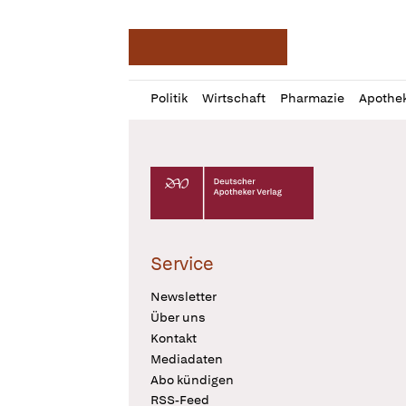
Deutsche Apotheker Ze
Profil
Daz
Politik
Wirtschaft
Pharmazie
Apothe
öffnen
Pur
Abo
öffnen
Deutscher Apotheker Verlag Logo
Service
Newsletter
Über uns
Kontakt
Mediadaten
Abo kündigen
RSS-Feed