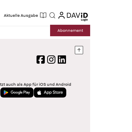
ogin
login
Aktuelle Ausgabe
Suche
Abo
nnement
Nach oben springen
Facebook
Instagram
LinkedIn
tzt auch als App für iOS und Android
Jetzt bei Google Play
Laden im App Store