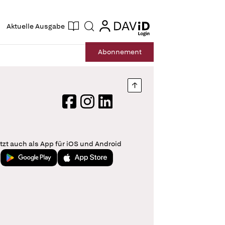
ogin
login
Aktuelle Ausgabe
Suche
Abo
nnement
Nach oben springen
Facebook
Instagram
LinkedIn
tzt auch als App für iOS und Android
Jetzt bei Google Play
Laden im App Store