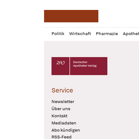
Deutsche Apotheker Ze
Profil
Daz
Politik
Wirtschaft
Pharmazie
Apothe
öffnen
Pur
Abo
öffnen
Deutscher Apotheker Verlag Logo
Service
Newsletter
Über uns
Kontakt
Mediadaten
Abo kündigen
RSS-Feed