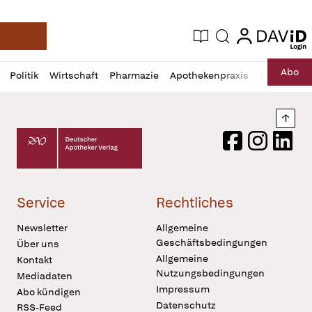
login
login
Aktuelle Ausgabe
Suche
Deutsche Apotheker Zeitung
Profil
Daz
Abo
Politik
Wirtschaft
Pharmazie
Apothekenpraxis
Recht
Sp
öffnen
Pur
Abo
öffnen
Nach
Deutscher Apotheker Verlag Logo
Facebook
Instagram
LinkedI
Service
Rechtliches
Newsletter
Allgemeine
Geschäftsbedingungen
Über uns
Allgemeine
Kontakt
Nutzungsbedingungen
Mediadaten
Impressum
Abo kündigen
Datenschutz
RSS-Feed