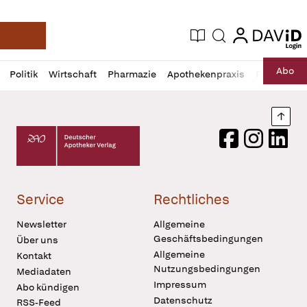
login
login
Aktuelle Ausgabe
Suche
Deutsche Apotheker Zeitung
Profil
Daz
Abo
Politik
Wirtschaft
Pharmazie
Apothekenpraxis
Recht
Sp
öffnen
Pur
Abo
öffnen
Nach
Deutscher Apotheker Verlag Logo
Facebook
Instagram
LinkedI
Service
Rechtliches
Newsletter
Allgemeine
Geschäftsbedingungen
Über uns
Allgemeine
Kontakt
Nutzungsbedingungen
Mediadaten
Impressum
Abo kündigen
Datenschutz
RSS-Feed