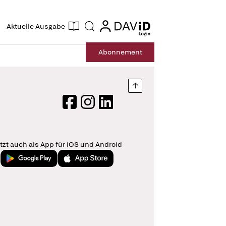
ogin
login
Aktuelle Ausgabe
Suche
Abo
nnement
Nach oben springen
Facebook
Instagram
LinkedIn
tzt auch als App für iOS und Android
Jetzt bei Google Play
Laden im App Store