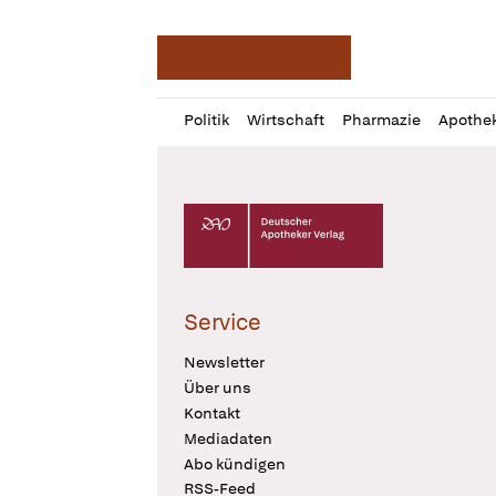
Deutsche Apotheker Ze
Profil
Daz
Politik
Wirtschaft
Pharmazie
Apothe
öffnen
Pur
Abo
öffnen
Deutscher Apotheker Verlag Logo
Service
Newsletter
Über uns
Kontakt
Mediadaten
Abo kündigen
RSS-Feed