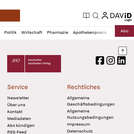
login
login
Aktuelle Ausgabe
Suche
Deutsche Apotheker Zeitung
Profil
Daz
Abo
Politik
Wirtschaft
Pharmazie
Apothekenpraxis
Recht
Sp
öffnen
Pur
Abo
öffnen
Nach
Deutscher Apotheker Verlag Logo
Facebook
Instagram
LinkedI
Service
Rechtliches
Newsletter
Allgemeine
Geschäftsbedingungen
Über uns
Allgemeine
Kontakt
Nutzungsbedingungen
Mediadaten
Impressum
Abo kündigen
Datenschutz
RSS-Feed