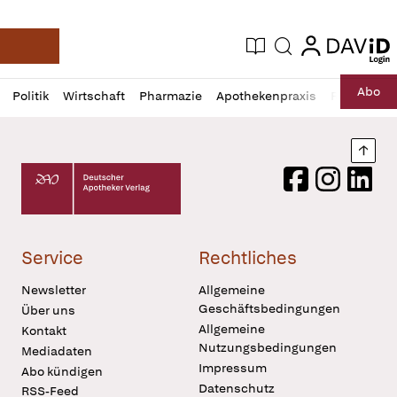
login
login
Aktuelle Ausgabe
Suche
Deutsche Apotheker Zeitung
Profil
Daz
Abo
Politik
Wirtschaft
Pharmazie
Apothekenpraxis
Recht
Sp
öffnen
Pur
Abo
öffnen
Nach
Deutscher Apotheker Verlag Logo
Facebook
Instagram
LinkedI
Service
Rechtliches
Newsletter
Allgemeine
Geschäftsbedingungen
Über uns
Allgemeine
Kontakt
Nutzungsbedingungen
Mediadaten
Impressum
Abo kündigen
Datenschutz
RSS-Feed