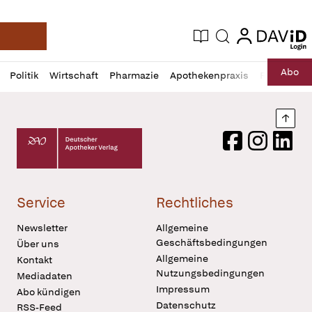
login
login
Aktuelle Ausgabe
Suche
Deutsche Apotheker Zeitung
Profil
Daz
Abo
Politik
Wirtschaft
Pharmazie
Apothekenpraxis
Recht
Sp
öffnen
Pur
Abo
öffnen
Nach
Deutscher Apotheker Verlag Logo
Facebook
Instagram
LinkedI
Service
Rechtliches
Newsletter
Allgemeine
Geschäftsbedingungen
Über uns
Allgemeine
Kontakt
Nutzungsbedingungen
Mediadaten
Impressum
Abo kündigen
Datenschutz
RSS-Feed