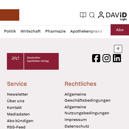
login
login
Aktuelle Ausgabe
Suche
Deutsche Apotheker Zeitung
Profil
Daz
Abo
Politik
Wirtschaft
Pharmazie
Apothekenpraxis
Recht
Sp
öffnen
Pur
Abo
öffnen
Nach
Deutscher Apotheker Verlag Logo
Facebook
Instagram
LinkedI
Service
Rechtliches
Newsletter
Allgemeine
Geschäftsbedingungen
Über uns
Allgemeine
Kontakt
Nutzungsbedingungen
Mediadaten
Impressum
Abo kündigen
Datenschutz
RSS-Feed