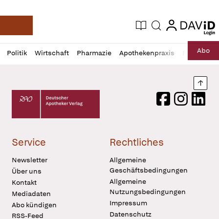
login
login
Aktuelle Ausgabe
Suche
Deutsche Apotheker Zeitung
Profil
Daz
Abo
Politik
Wirtschaft
Pharmazie
Apothekenpraxis
Recht
Sp
öffnen
Pur
Abo
öffnen
Nach
Deutscher Apotheker Verlag Logo
Facebook
Instagram
LinkedI
Service
Rechtliches
Newsletter
Allgemeine
Geschäftsbedingungen
Über uns
Allgemeine
Kontakt
Nutzungsbedingungen
Mediadaten
Impressum
Abo kündigen
Datenschutz
RSS-Feed