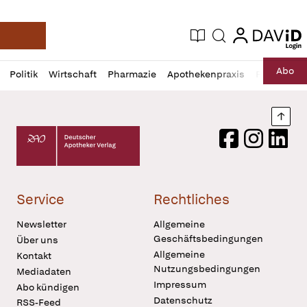
login
login
Aktuelle Ausgabe
Suche
Deutsche Apotheker Zeitung
Profil
Daz
Abo
Politik
Wirtschaft
Pharmazie
Apothekenpraxis
Recht
Sp
öffnen
Pur
Abo
öffnen
Nach
Deutscher Apotheker Verlag Logo
Facebook
Instagram
LinkedI
Service
Rechtliches
Newsletter
Allgemeine
Geschäftsbedingungen
Über uns
Allgemeine
Kontakt
Nutzungsbedingungen
Mediadaten
Impressum
Abo kündigen
Datenschutz
RSS-Feed