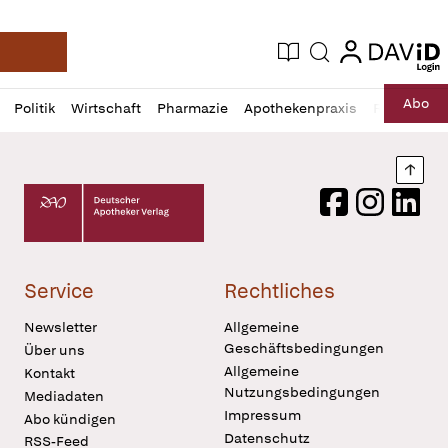
login
login
Aktuelle Ausgabe
Suche
Deutsche Apotheker Zeitung
Profil
Daz
Abo
Politik
Wirtschaft
Pharmazie
Apothekenpraxis
Recht
Sp
öffnen
Pur
Abo
öffnen
Nach
Deutscher Apotheker Verlag Logo
Facebook
Instagram
LinkedI
Service
Rechtliches
Newsletter
Allgemeine
Geschäftsbedingungen
Über uns
Allgemeine
Kontakt
Nutzungsbedingungen
Mediadaten
Impressum
Abo kündigen
Datenschutz
RSS-Feed