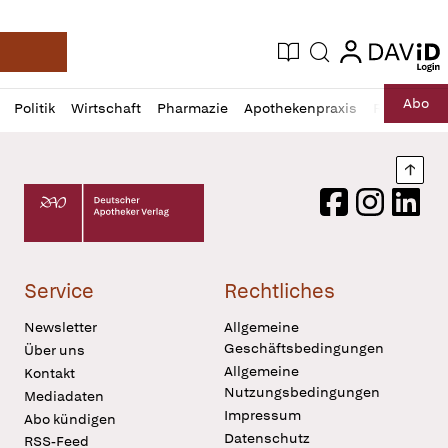
login
login
Aktuelle Ausgabe
Suche
Deutsche Apotheker Zeitung
Profil
Daz
Abo
Politik
Wirtschaft
Pharmazie
Apothekenpraxis
Recht
Sp
öffnen
Pur
Abo
öffnen
Nach
Deutscher Apotheker Verlag Logo
Facebook
Instagram
LinkedI
Service
Rechtliches
Newsletter
Allgemeine
Geschäftsbedingungen
Über uns
Allgemeine
Kontakt
Nutzungsbedingungen
Mediadaten
Impressum
Abo kündigen
Datenschutz
RSS-Feed