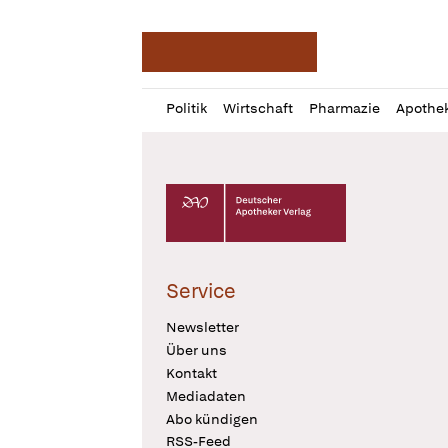
Deutsche Apotheker Ze
Profil
Daz
Politik
Wirtschaft
Pharmazie
Apothe
öffnen
Pur
Abo
öffnen
Deutscher Apotheker Verlag Logo
Service
Newsletter
Über uns
Kontakt
Mediadaten
Abo kündigen
RSS-Feed