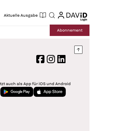
ogin
login
Aktuelle Ausgabe
Suche
Abo
nnement
Nach oben springen
Facebook
Instagram
LinkedIn
tzt auch als App für iOS und Android
Jetzt bei Google Play
Laden im App Store