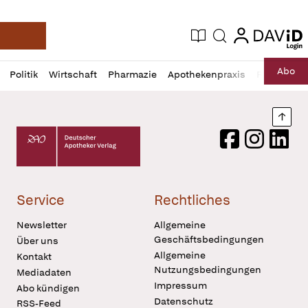
login
login
Aktuelle Ausgabe
Suche
Deutsche Apotheker Zeitung
Profil
Daz
Abo
Politik
Wirtschaft
Pharmazie
Apothekenpraxis
Recht
Sp
öffnen
Pur
Abo
öffnen
Nach
Deutscher Apotheker Verlag Logo
Facebook
Instagram
LinkedI
Service
Rechtliches
Newsletter
Allgemeine
Geschäftsbedingungen
Über uns
Allgemeine
Kontakt
Nutzungsbedingungen
Mediadaten
Impressum
Abo kündigen
Datenschutz
RSS-Feed