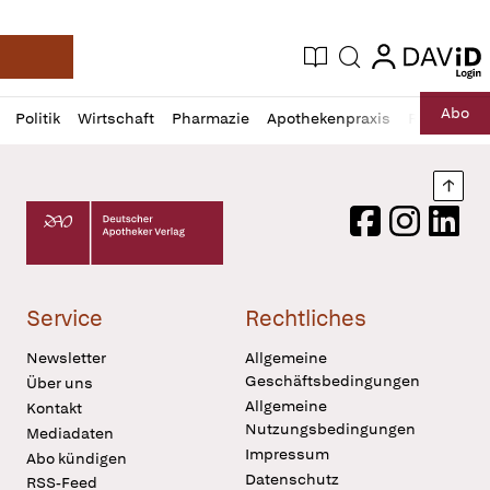
login
login
Aktuelle Ausgabe
Suche
Deutsche Apotheker Zeitung
Profil
Daz
Abo
Politik
Wirtschaft
Pharmazie
Apothekenpraxis
Recht
Sp
öffnen
Pur
Abo
öffnen
Nach
Deutscher Apotheker Verlag Logo
Facebook
Instagram
LinkedI
Service
Rechtliches
Newsletter
Allgemeine
Geschäftsbedingungen
Über uns
Allgemeine
Kontakt
Nutzungsbedingungen
Mediadaten
Impressum
Abo kündigen
Datenschutz
RSS-Feed