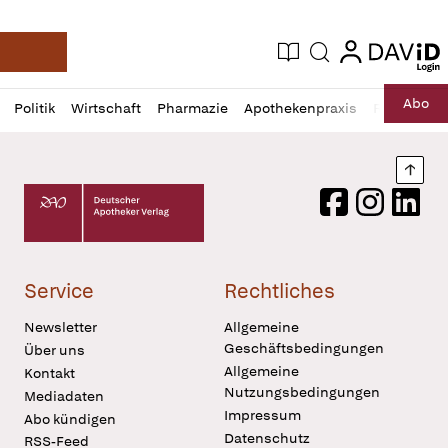
login
login
Aktuelle Ausgabe
Suche
Deutsche Apotheker Zeitung
Profil
Daz
Abo
Politik
Wirtschaft
Pharmazie
Apothekenpraxis
Recht
Sp
öffnen
Pur
Abo
öffnen
Nach
Deutscher Apotheker Verlag Logo
Facebook
Instagram
LinkedI
Service
Rechtliches
Newsletter
Allgemeine
Geschäftsbedingungen
Über uns
Allgemeine
Kontakt
Nutzungsbedingungen
Mediadaten
Impressum
Abo kündigen
Datenschutz
RSS-Feed