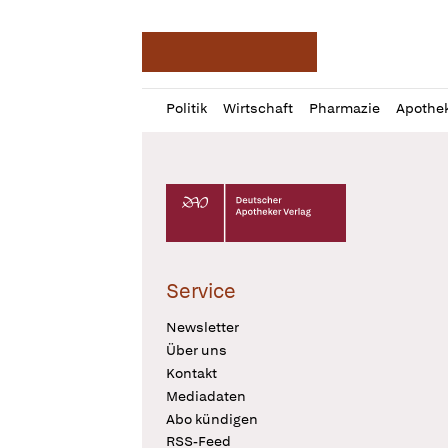
Deutsche Apotheker Ze
Profil
Daz
Politik
Wirtschaft
Pharmazie
Apothe
öffnen
Pur
Abo
öffnen
Deutscher Apotheker Verlag Logo
Service
Newsletter
Über uns
Kontakt
Mediadaten
Abo kündigen
RSS-Feed