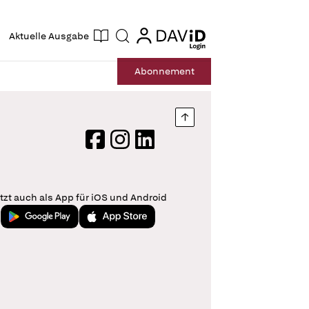
ogin
login
Aktuelle Ausgabe
Suche
Abo
nnement
Nach oben springen
Facebook
Instagram
LinkedIn
tzt auch als App für iOS und Android
Jetzt bei Google Play
Laden im App Store