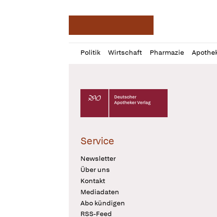
Deutsche Apotheker Ze
Profil
Daz
Politik
Wirtschaft
Pharmazie
Apothe
öffnen
Pur
Abo
öffnen
Deutscher Apotheker Verlag Logo
Service
Newsletter
Über uns
Kontakt
Mediadaten
Abo kündigen
RSS-Feed