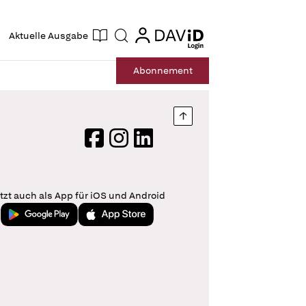
ogin
login
Aktuelle Ausgabe
Suche
Abo
nnement
Nach oben springen
Facebook
Instagram
LinkedIn
tzt auch als App für iOS und Android
Jetzt bei Google Play
Laden im App Store