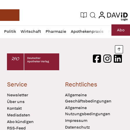
login
login
Aktuelle Ausgabe
Suche
Deutsche Apotheker Zeitung
Profil
Daz
Abo
Politik
Wirtschaft
Pharmazie
Apothekenpraxis
Recht
Sp
öffnen
Pur
Abo
öffnen
Nach
Deutscher Apotheker Verlag Logo
Facebook
Instagram
LinkedI
Service
Rechtliches
Newsletter
Allgemeine
Geschäftsbedingungen
Über uns
Allgemeine
Kontakt
Nutzungsbedingungen
Mediadaten
Impressum
Abo kündigen
Datenschutz
RSS-Feed