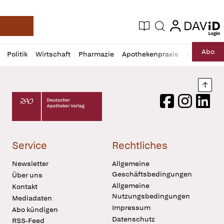
login
login
Aktuelle Ausgabe
Suche
Deutsche Apotheker Zeitung
Profil
Daz
Abo
Politik
Wirtschaft
Pharmazie
Apothekenpraxis
Recht
Sp
öffnen
Pur
Abo
öffnen
Nach
Deutscher Apotheker Verlag Logo
Facebook
Instagram
LinkedI
Service
Rechtliches
Newsletter
Allgemeine
Geschäftsbedingungen
Über uns
Allgemeine
Kontakt
Nutzungsbedingungen
Mediadaten
Impressum
Abo kündigen
Datenschutz
RSS-Feed