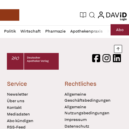
login
login
Aktuelle Ausgabe
Suche
Deutsche Apotheker Zeitung
Profil
Daz
Abo
Politik
Wirtschaft
Pharmazie
Apothekenpraxis
Recht
Sp
öffnen
Pur
Abo
öffnen
Nach
Deutscher Apotheker Verlag Logo
Facebook
Instagram
LinkedI
Service
Rechtliches
Newsletter
Allgemeine
Geschäftsbedingungen
Über uns
Allgemeine
Kontakt
Nutzungsbedingungen
Mediadaten
Impressum
Abo kündigen
Datenschutz
RSS-Feed