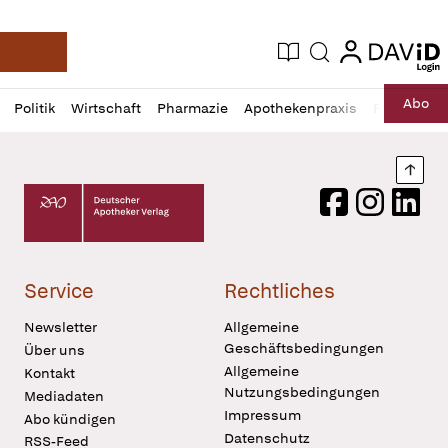
login
login
Aktuelle Ausgabe
Suche
Deutsche Apotheker Zeitung
Profil
Daz
Abo
Politik
Wirtschaft
Pharmazie
Apothekenpraxis
Recht
Sp
öffnen
Pur
Abo
öffnen
Nach
Deutscher Apotheker Verlag Logo
Facebook
Instagram
LinkedI
Service
Rechtliches
Newsletter
Allgemeine
Geschäftsbedingungen
Über uns
Allgemeine
Kontakt
Nutzungsbedingungen
Mediadaten
Impressum
Abo kündigen
Datenschutz
RSS-Feed