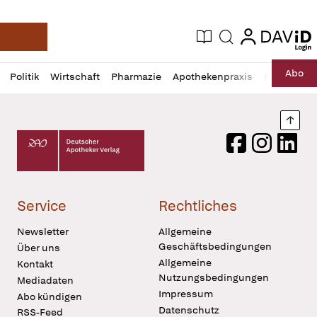
login
login
Aktuelle Ausgabe
Suche
Deutsche Apotheker Zeitung
Profil
Daz
Abo
Politik
Wirtschaft
Pharmazie
Apothekenpraxis
Recht
Sp
öffnen
Pur
Abo
öffnen
Nach
Deutscher Apotheker Verlag Logo
Facebook
Instagram
LinkedI
Service
Rechtliches
Newsletter
Allgemeine
Geschäftsbedingungen
Über uns
Allgemeine
Kontakt
Nutzungsbedingungen
Mediadaten
Impressum
Abo kündigen
Datenschutz
RSS-Feed