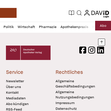
login
login
Aktuelle Ausgabe
Suche
Deutsche Apotheker Zeitung
Profil
Daz
Abo
Politik
Wirtschaft
Pharmazie
Apothekenpraxis
Recht
Sp
öffnen
Pur
Abo
öffnen
Nach
Deutscher Apotheker Verlag Logo
Facebook
Instagram
LinkedI
Service
Rechtliches
Newsletter
Allgemeine
Geschäftsbedingungen
Über uns
Allgemeine
Kontakt
Nutzungsbedingungen
Mediadaten
Impressum
Abo kündigen
Datenschutz
RSS-Feed