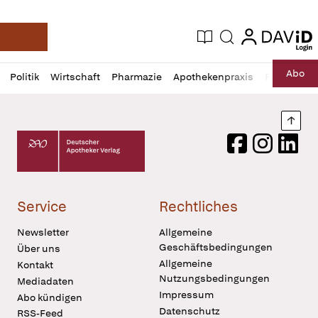
login
login
Aktuelle Ausgabe
Suche
Deutsche Apotheker Zeitung
Profil
Daz
Abo
Politik
Wirtschaft
Pharmazie
Apothekenpraxis
Recht
Sp
öffnen
Pur
Abo
öffnen
Nach
Deutscher Apotheker Verlag Logo
Facebook
Instagram
LinkedI
Service
Rechtliches
Newsletter
Allgemeine
Geschäftsbedingungen
Über uns
Allgemeine
Kontakt
Nutzungsbedingungen
Mediadaten
Impressum
Abo kündigen
Datenschutz
RSS-Feed