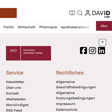
login
login
Aktuelle Ausgabe
Suche
Deutsche Apotheker Zeitung
Profil
Daz
Abo
Politik
Wirtschaft
Pharmazie
Apothekenpraxis
Recht
Sp
öffnen
Pur
Abo
öffnen
Nach
Deutscher Apotheker Verlag Logo
Facebook
Instagram
LinkedI
Service
Rechtliches
Newsletter
Allgemeine
Geschäftsbedingungen
Über uns
Allgemeine
Kontakt
Nutzungsbedingungen
Mediadaten
Impressum
Abo kündigen
Datenschutz
RSS-Feed