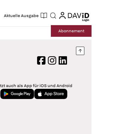
ogin
login
Aktuelle Ausgabe
Suche
Abo
nnement
Nach oben springen
Facebook
Instagram
LinkedIn
tzt auch als App für iOS und Android
Jetzt bei Google Play
Laden im App Store