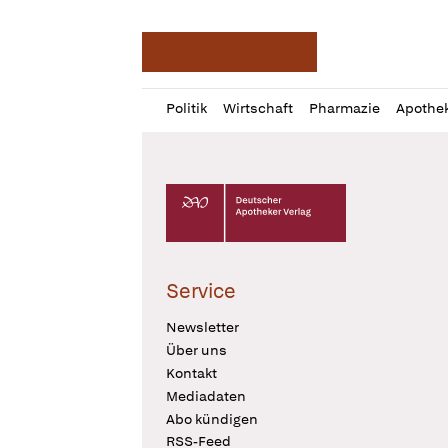
Deutsche Apotheker Ze
Profil
Daz
Politik
Wirtschaft
Pharmazie
Apothe
öffnen
Pur
Abo
öffnen
Deutscher Apotheker Verlag Logo
Service
Newsletter
Über uns
Kontakt
Mediadaten
Abo kündigen
RSS-Feed