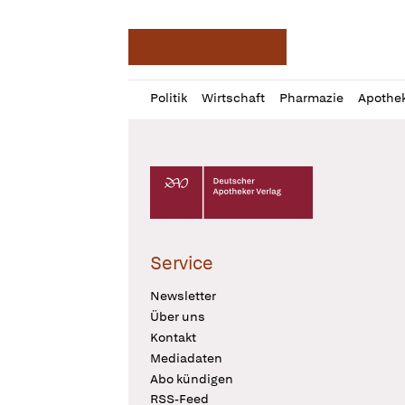
Deutsche Apotheker Ze
Profil
Daz
Politik
Wirtschaft
Pharmazie
Apothe
öffnen
Pur
Abo
öffnen
Deutscher Apotheker Verlag Logo
Service
Newsletter
Über uns
Kontakt
Mediadaten
Abo kündigen
RSS-Feed