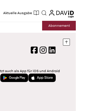
ogin
login
Aktuelle Ausgabe
Suche
Abo
nnement
Nach oben springen
Facebook
Instagram
LinkedIn
tzt auch als App für iOS und Android
Jetzt bei Google Play
Laden im App Store