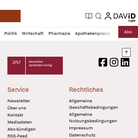
login
login
Aktuelle Ausgabe
Suche
Deutsche Apotheker Zeitung
Profil
Daz
Abo
Politik
Wirtschaft
Pharmazie
Apothekenpraxis
Recht
Sp
öffnen
Pur
Abo
öffnen
Nach
Deutscher Apotheker Verlag Logo
Facebook
Instagram
LinkedI
Service
Rechtliches
Newsletter
Allgemeine
Geschäftsbedingungen
Über uns
Allgemeine
Kontakt
Nutzungsbedingungen
Mediadaten
Impressum
Abo kündigen
Datenschutz
RSS-Feed